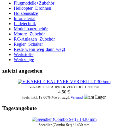
Flugmodelle+Zubehör
Helicopter+Drohnen
Holzbausätze
Infomaterial
Ladetechnik
Modellbauzubehör
Motore+Zubehör
RC-Anlagen+Zubehör
Regler+Schalter
Reste-wenn-weg-dann-weg!
Werkstoffe
Werkzeuge
zuletzt angesehen
V-KABEL GRAUPNER VERDRILLT 300mm
4.50 €
Preis inkl. 19.00% MwSt. zzgl.
Versand
Tagesangebote
Seeadler (Combo Set) / 1430 mm