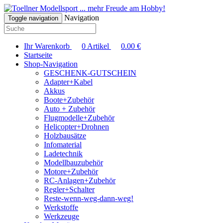
... mehr Freude am Hobby!
Navigation
Toggle navigation
Ihr Warenkorb
0
Artikel
0.00
€
Startseite
Shop-Navigation
GESCHENK-GUTSCHEIN
Adapter+Kabel
Akkus
Boote+Zubehör
Auto + Zubehör
Flugmodelle+Zubehör
Helicopter+Drohnen
Holzbausätze
Infomaterial
Ladetechnik
Modellbauzubehör
Motore+Zubehör
RC-Anlagen+Zubehör
Regler+Schalter
Reste-wenn-weg-dann-weg!
Werkstoffe
Werkzeuge