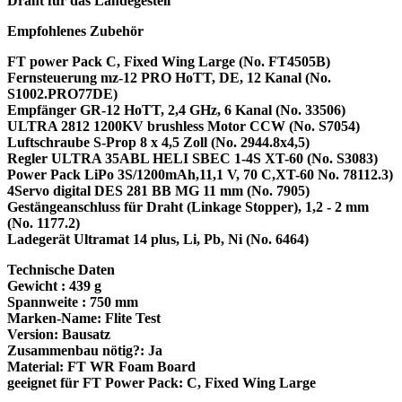
Draht für das Landegestell
Empfohlenes Zubehör
FT power Pack C, Fixed Wing Large (No. FT4505B)
Fernsteuerung mz-12 PRO HoTT, DE, 12 Kanal (No.
S1002.PRO77DE)
Empfänger GR-12 HoTT, 2,4 GHz, 6 Kanal (No. 33506)
ULTRA 2812 1200KV brushless Motor CCW (No. S7054)
Luftschraube S-Prop 8 x 4,5 Zoll (No. 2944.8x4,5)
Regler ULTRA 35ABL HELI SBEC 1-4S XT-60 (No. S3083)
Power Pack LiPo 3S/1200mAh,11,1 V, 70 C,XT-60 No. 78112.3)
4Servo digital DES 281 BB MG 11 mm (No. 7905)
Gestängeanschluss für Draht (Linkage Stopper), 1,2 - 2 mm
(No. 1177.2)
Ladegerät Ultramat 14 plus, Li, Pb, Ni (No. 6464)
Technische Daten
Gewicht : 439 g
Spannweite : 750 mm
Marken-Name: Flite Test
Version: Bausatz
Zusammenbau nötig?: Ja
Material: FT WR Foam Board
geeignet für FT Power Pack: C, Fixed Wing Large