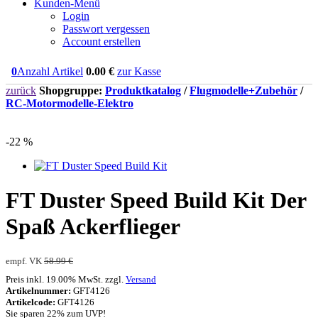
Kunden-Menü
Login
Passwort vergessen
Account erstellen
0
Anzahl Artikel
0.00
€
zur Kasse
zurück
Shopgruppe:
Produktkatalog
/
Flugmodelle+Zubehör
/
RC-Motormodelle-Elektro
-22 %
FT Duster Speed Build Kit Der
Spaß Ackerflieger
empf. VK
58.99 €
Preis inkl. 19.00% MwSt. zzgl.
Versand
Artikelnummer:
GFT4126
Artikelcode:
GFT4126
Sie sparen 22% zum UVP!