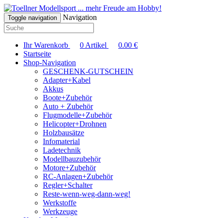
... mehr Freude am Hobby!
Navigation
Toggle navigation
Ihr Warenkorb
0
Artikel
0.00
€
Startseite
Shop-Navigation
GESCHENK-GUTSCHEIN
Adapter+Kabel
Akkus
Boote+Zubehör
Auto + Zubehör
Flugmodelle+Zubehör
Helicopter+Drohnen
Holzbausätze
Infomaterial
Ladetechnik
Modellbauzubehör
Motore+Zubehör
RC-Anlagen+Zubehör
Regler+Schalter
Reste-wenn-weg-dann-weg!
Werkstoffe
Werkzeuge