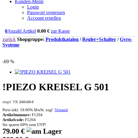
Kunden-Menü
Login
Passwort vergessen
Account erstellen
0
Anzahl Artikel
0.00
€
zur Kasse
zurück
Shopgruppe:
Produktkatalog
/
Regler+Schalter
/
Gyro-
Systeme
-69 %
!PIEZO KREISEL G 501
empf. VK
260.00 €
Preis inkl. 19.00% MwSt. zzgl.
Versand
Artikelnummer:
F1204
Artikelcode:
F1204
Sie sparen 69% zum UVP!
79.00 €