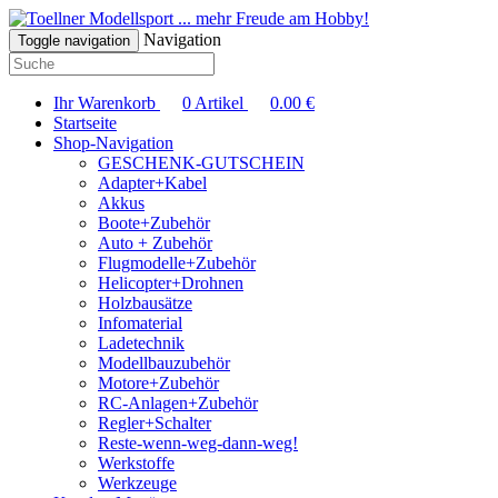
... mehr Freude am Hobby!
Navigation
Toggle navigation
Ihr Warenkorb
0
Artikel
0.00
€
Startseite
Shop-Navigation
GESCHENK-GUTSCHEIN
Adapter+Kabel
Akkus
Boote+Zubehör
Auto + Zubehör
Flugmodelle+Zubehör
Helicopter+Drohnen
Holzbausätze
Infomaterial
Ladetechnik
Modellbauzubehör
Motore+Zubehör
RC-Anlagen+Zubehör
Regler+Schalter
Reste-wenn-weg-dann-weg!
Werkstoffe
Werkzeuge