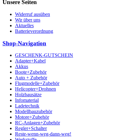
Unsere Seiten
Widerruf ausüben
Wir über uns
Aktuelles
Batterieverordnung
Shop-Navigation
GESCHENK-GUTSCHEIN
Adapter+Kabel
Akkus
Boote+Zubehör
Auto + Zubehör
Flugmodelle+Zubehör
Helicopter+Drohnen
Holzbausätze
Infomaterial
Ladetechnik
Modellbauzubehör
Motore+Zubehör
RC-Anlagen+Zubehör
Regler+Schalter
Reste-wenn-weg-dann-weg!
Werkstoffe