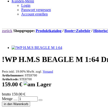
Kunden-Menü
Login
Passwort vergessen
Account erstellen
zurück
Shopgruppe:
Produktkatalog
/
Boote+Zubehör
/
Historisc
!WP H.M.S BEAGLE M 1:64 Dre
Preis inkl. 19.00% MwSt. zzgl.
Versand
Artikelnummer:
STE8700
Artikelcode:
STE8700
159.00 €
brutto 159.00 €
Menge
in den Warenkorb