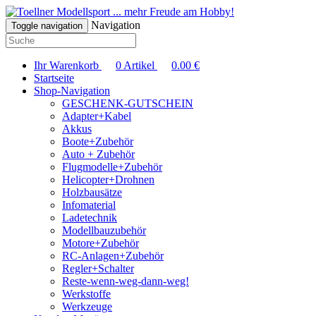
... mehr Freude am Hobby!
Navigation
Toggle navigation
Ihr Warenkorb
0
Artikel
0.00
€
Startseite
Shop-Navigation
GESCHENK-GUTSCHEIN
Adapter+Kabel
Akkus
Boote+Zubehör
Auto + Zubehör
Flugmodelle+Zubehör
Helicopter+Drohnen
Holzbausätze
Infomaterial
Ladetechnik
Modellbauzubehör
Motore+Zubehör
RC-Anlagen+Zubehör
Regler+Schalter
Reste-wenn-weg-dann-weg!
Werkstoffe
Werkzeuge