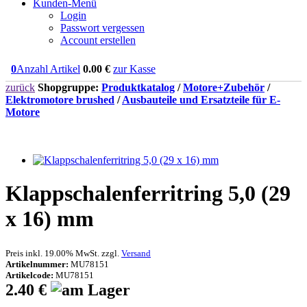
Kunden-Menü
Login
Passwort vergessen
Account erstellen
0
Anzahl Artikel
0.00
€
zur Kasse
zurück
Shopgruppe:
Produktkatalog
/
Motore+Zubehör
/
Elektromotore brushed
/
Ausbauteile und Ersatzteile für E-
Motore
Klappschalenferritring 5,0 (29
x 16) mm
Preis inkl. 19.00% MwSt. zzgl.
Versand
Artikelnummer:
MU78151
Artikelcode:
MU78151
2.40 €