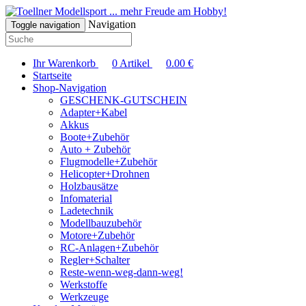
... mehr Freude am Hobby!
Navigation
Toggle navigation
Ihr Warenkorb
0
Artikel
0.00
€
Startseite
Shop-Navigation
GESCHENK-GUTSCHEIN
Adapter+Kabel
Akkus
Boote+Zubehör
Auto + Zubehör
Flugmodelle+Zubehör
Helicopter+Drohnen
Holzbausätze
Infomaterial
Ladetechnik
Modellbauzubehör
Motore+Zubehör
RC-Anlagen+Zubehör
Regler+Schalter
Reste-wenn-weg-dann-weg!
Werkstoffe
Werkzeuge