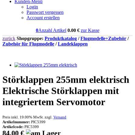
Kunden-Menü
Login
Passwort vergessen
Account erstellen
0
Anzahl Artikel
0.00
€
zur Kasse
zurück
Shopgruppe:
Produktkatalog
/
Flugmodelle+Zubehör
/
Zubehör für Flugmodelle
/
Landeklappen
Störklappen 255mm elektrisch
Elektrische Störklappen mit
integriertem Servomotor
Preis inkl. 19.00% MwSt. zzgl.
Versand
Artikelnummer:
PIC5399
Artikelcode:
PIC5399
84.00 €