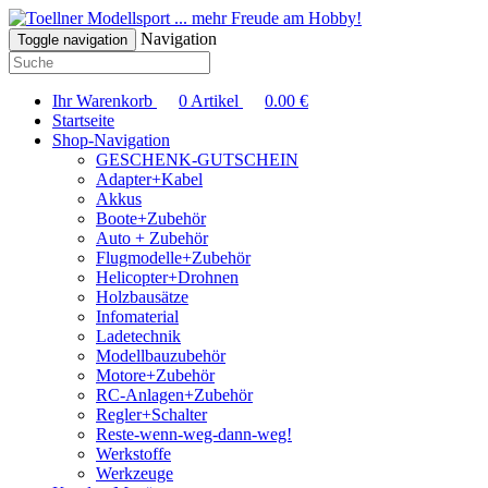
... mehr Freude am Hobby!
Navigation
Toggle navigation
Ihr Warenkorb
0
Artikel
0.00
€
Startseite
Shop-Navigation
GESCHENK-GUTSCHEIN
Adapter+Kabel
Akkus
Boote+Zubehör
Auto + Zubehör
Flugmodelle+Zubehör
Helicopter+Drohnen
Holzbausätze
Infomaterial
Ladetechnik
Modellbauzubehör
Motore+Zubehör
RC-Anlagen+Zubehör
Regler+Schalter
Reste-wenn-weg-dann-weg!
Werkstoffe
Werkzeuge