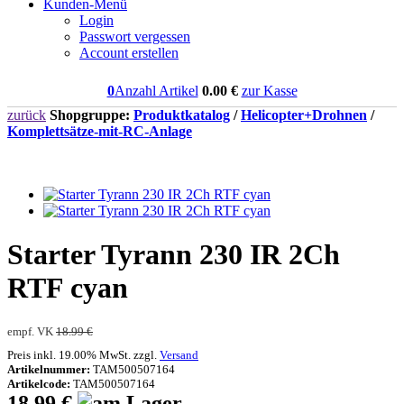
Kunden-Menü
Login
Passwort vergessen
Account erstellen
0
Anzahl Artikel
0.00
€
zur Kasse
zurück
Shopgruppe:
Produktkatalog
/
Helicopter+Drohnen
/
Komplettsätze-mit-RC-Anlage
Starter Tyrann 230 IR 2Ch
RTF cyan
empf. VK
18.99 €
Preis inkl. 19.00% MwSt. zzgl.
Versand
Artikelnummer:
TAM500507164
Artikelcode:
TAM500507164
18.99 €