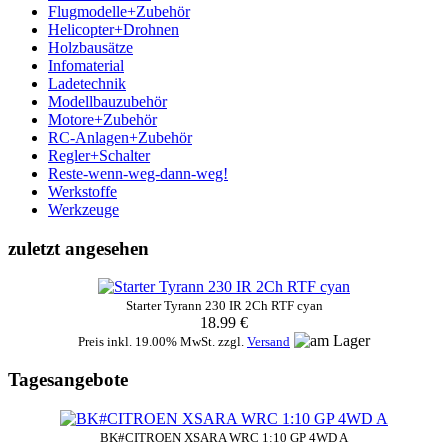
Flugmodelle+Zubehör
Helicopter+Drohnen
Holzbausätze
Infomaterial
Ladetechnik
Modellbauzubehör
Motore+Zubehör
RC-Anlagen+Zubehör
Regler+Schalter
Reste-wenn-weg-dann-weg!
Werkstoffe
Werkzeuge
zuletzt angesehen
Starter Tyrann 230 IR 2Ch RTF cyan
18.99 €
Preis inkl. 19.00% MwSt. zzgl.
Versand
Tagesangebote
BK#CITROEN XSARA WRC 1:10 GP 4WD A