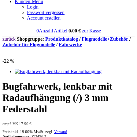
Kunden-Menü
Login
Passwort vergessen
Account erstellen
0
Anzahl Artikel
0.00
€
zur Kasse
zurück
Shopgruppe:
Produktkatalog
/
Flugmodelle+Zubehör
/
Zubehör für Flugmodelle
/
Fahrwerke
-22 %
Bugfahrwerk, lenkbar mit
Radaufhängung (/) 3 mm
Federstahl
empf. VK
17.90 €
Preis inkl. 19.00% MwSt. zzgl.
Versand
Artikelnummer:
KD456/1