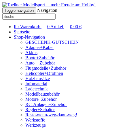
... mehr Freude am Hobby!
Navigation
Toggle navigation
Ihr Warenkorb
0
Artikel
0.00
€
Startseite
Shop-Navigation
GESCHENK-GUTSCHEIN
Adapter+Kabel
Akkus
Boote+Zubehör
Auto + Zubehör
Flugmodelle+Zubehör
Helicopter+Drohnen
Holzbausätze
Infomaterial
Ladetechnik
Modellbauzubehör
Motore+Zubehör
RC-Anlagen+Zubehör
Regler+Schalter
Reste-wenn-weg-dann-weg!
Werkstoffe
Werkzeuge