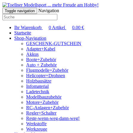
... mehr Freude am Hobby!
Navigation
Toggle navigation
Ihr Warenkorb
0
Artikel
0.00
€
Startseite
Shop-Navigation
GESCHENK-GUTSCHEIN
Adapter+Kabel
Akkus
Boote+Zubehör
Auto + Zubehör
Flugmodelle+Zubehör
Helicopter+Drohnen
Holzbausätze
Infomaterial
Ladetechnik
Modellbauzubehör
Motore+Zubehör
RC-Anlagen+Zubehör
Regler+Schalter
Reste-wenn-weg-dann-weg!
Werkstoffe
Werkzeuge