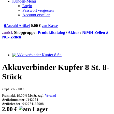
Kunden-Menü
Login
Passwort vergessen
Account erstellen
0
Anzahl Artikel
0.00
€
zur Kasse
zurück
Shopgruppe:
Produktkatalog
/
Akkus
/
NiMH-Zellen #
NC- Zellen
Akkuverbinder Kupfer 8 St. 8-
Stück
empf. VK
2.00 €
Preis inkl. 19.00% MwSt. zzgl.
Versand
Artikelnummer:
J142054
Artikelcode:
4042774137908
2.00 €