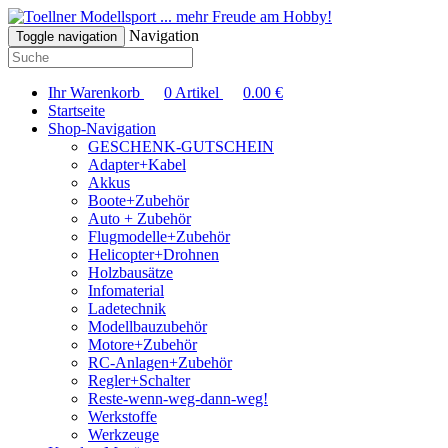
... mehr Freude am Hobby!
Navigation
Toggle navigation
Ihr Warenkorb
0
Artikel
0.00
€
Startseite
Shop-Navigation
GESCHENK-GUTSCHEIN
Adapter+Kabel
Akkus
Boote+Zubehör
Auto + Zubehör
Flugmodelle+Zubehör
Helicopter+Drohnen
Holzbausätze
Infomaterial
Ladetechnik
Modellbauzubehör
Motore+Zubehör
RC-Anlagen+Zubehör
Regler+Schalter
Reste-wenn-weg-dann-weg!
Werkstoffe
Werkzeuge