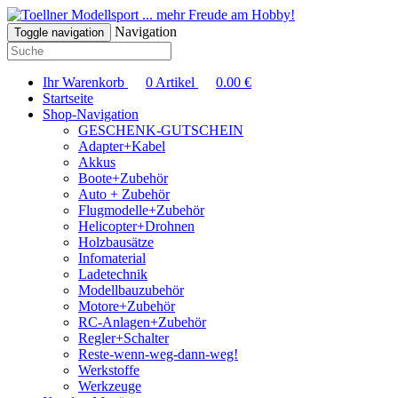
... mehr Freude am Hobby!
Navigation
Toggle navigation
Ihr Warenkorb
0
Artikel
0.00
€
Startseite
Shop-Navigation
GESCHENK-GUTSCHEIN
Adapter+Kabel
Akkus
Boote+Zubehör
Auto + Zubehör
Flugmodelle+Zubehör
Helicopter+Drohnen
Holzbausätze
Infomaterial
Ladetechnik
Modellbauzubehör
Motore+Zubehör
RC-Anlagen+Zubehör
Regler+Schalter
Reste-wenn-weg-dann-weg!
Werkstoffe
Werkzeuge