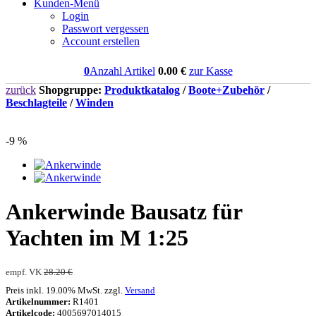
Kunden-Menü
Login
Passwort vergessen
Account erstellen
0
Anzahl Artikel
0.00
€
zur Kasse
zurück
Shopgruppe:
Produktkatalog
/
Boote+Zubehör
/
Beschlagteile
/
Winden
-9 %
Ankerwinde Bausatz für
Yachten im M 1:25
empf. VK
28.20 €
Preis inkl. 19.00% MwSt. zzgl.
Versand
Artikelnummer:
R1401
Artikelcode:
4005697014015