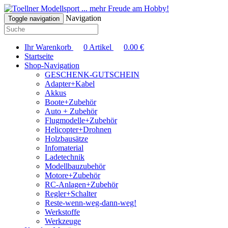
... mehr Freude am Hobby!
Navigation
Toggle navigation
Ihr Warenkorb
0
Artikel
0.00
€
Startseite
Shop-Navigation
GESCHENK-GUTSCHEIN
Adapter+Kabel
Akkus
Boote+Zubehör
Auto + Zubehör
Flugmodelle+Zubehör
Helicopter+Drohnen
Holzbausätze
Infomaterial
Ladetechnik
Modellbauzubehör
Motore+Zubehör
RC-Anlagen+Zubehör
Regler+Schalter
Reste-wenn-weg-dann-weg!
Werkstoffe
Werkzeuge