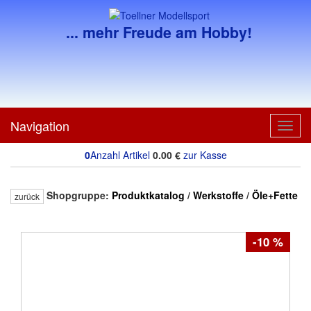
... mehr Freude am Hobby!
Navigation
Toggl
navig
0
Anzahl Artikel
0.00
€
zur Kasse
Shopgruppe:
Produktkatalog
/
Werkstoffe
/
Öle+Fette
zurück
-10 %