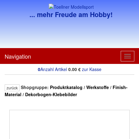
... mehr Freude am Hobby!
Navigation
Toggl
navig
0
Anzahl Artikel
0.00
€
zur Kasse
Shopgruppe:
Produktkatalog
/
Werkstoffe
/
Finish-
zurück
Material
/
Dekorbogen-Klebebilder