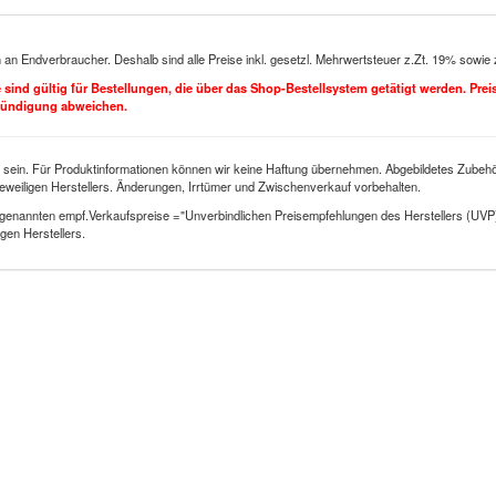
h an Endverbraucher. Deshalb sind alle Preise inkl. gesetzl. Mehrwertsteuer z.Zt. 19% sowie
se sind gültig für Bestellungen, die über das Shop-Bestellsystem getätigt werden. Pre
kündigung abweichen.
 sein. Für Produktinformationen können wir keine Haftung übernehmen. Abgebildetes Zubehör
eweiligen Herstellers. Änderungen, Irrtümer und Zwischenverkauf vorbehalten.
genannten empf.Verkaufspreise ="Unverbindlichen Preisempfehlungen des Herstellers (UVP
gen Herstellers.