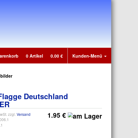
arenkorb
0
Artikel
0.00
€
Kunden-Menü
bilder
Flagge Deutschland
ER
1.95 €
wSt. zzgl.
Versand
006.1
.1