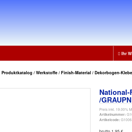
Ihr W
:
Produktkatalog
/
Werkstoffe
/
Finish-Material
/
Dekorbogen-Klebe
National-
/GRAUPN
Preis inkl. 19.00% M
G1
Artikelnummer:
G1006
Artikelcode:
brutto 1.95 €