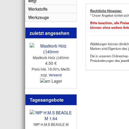
weg!
Werkstoffe
Rechtliche Hinweise:
* Unser Angebot richtet sic
Werkzeuge
Bitte beachten, alle Prei
können ohne weitere An
zuletzt angesehen
Abbildungen können ähnlich
Marken sind Eigentum des j
Die in unserem Onlineshop 
Mastkorb Holz (/)40mm
Preisänderungen des jeweili
4.50 €
Preis inkl. 19.00% MwSt.
zzgl.
Versand
Tagesangebote
!WP H.M.S BEAGLE M