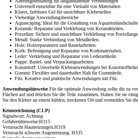
Alterungsbeständig für langanhaltende Verbindungen
Universell einsetzbar für eine Vielzahl von Materialien
Klares, farbloses Gel für unsichtbare Klebestellen
Vielseitige Anwendungsbereiche
Aquascaping: Ideal für die Gestaltung von Aquarienlandschafte
Keramik: Reparatur und Verklebung von Keramikteilen.
Porzellan: Sichere und unsichtbare Verklebung von Porzellang
Metall: Starke Verbindung von Metallteilen.
Holz: Holzreparaturen und Bastelarbeiten.
Kork: Befestigung und Reparatur von Korkmaterialien.
Leder: Verklebung und Reparatur von Lederartikeln.
Pappe: Bastel- und Verpackungsarbeiten.
Kunststoff: Universelle Klebeanwendungen bei Kunststoffteile
Gummi: Flexibler und dauerhafter Halt für Gummiteile.
Filz: Kreative und praktische Anwendungen mit Filz.
Anwendungshinweise
Für die optimale Anwendung sollte die zu ve
Flächen auf und drücken Sie die Teile zusammen. Halten Sie sie eini
Sie den Kleber an einem kühlen, trockenen Ort und vermeiden Sie di
Kennzeichnung (CLP)
Signalwort: Achtung
Gefahrenhinweise:H315
Verursacht Hautreizungen.H319
Verursacht schwere Augenreizung. H335