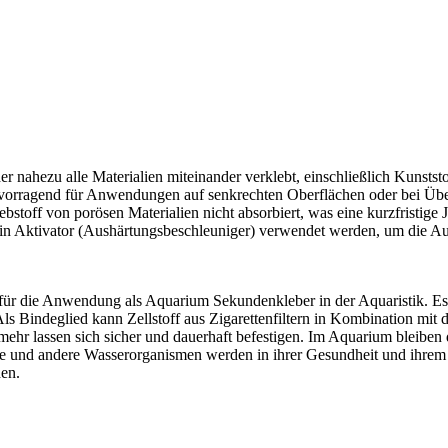
 der nahezu alle Materialien miteinander verklebt, einschließlich Kun
rvorragend für Anwendungen auf senkrechten Oberflächen oder bei Übe
bstoff von porösen Materialien nicht absorbiert, was eine kurzfristige 
ein Aktivator (Aushärtungsbeschleuniger) verwendet werden, um die Aus
 für die Anwendung als Aquarium Sekundenkleber in der Aquaristik. E
ls Bindeglied kann Zellstoff aus Zigarettenfiltern in Kombination mit
mehr lassen sich sicher und dauerhaft befestigen. Im Aquarium bleiben 
se und andere Wasserorganismen werden in ihrer Gesundheit und ihrem
den.