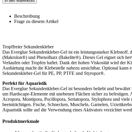
in den Warenkorb
Beschreibung
Frage zu diesem Artikel
Tropffreier Sekundenkleber
Das Everglue Sekundenkleber-Gel ist ein leistungsstarker Klebstoff,
(Makrolon®) und Phenolharz (Bakelite®). Dieses Gel eignet sich he
Verlaufen oder Tropfen haftet. Dank der hohen Viskosität wird der Kle
Aushärtung macht die Klebestelle nahezu unsichtbar. Optional kann 
Sekundenkleber-Gel für PE, PP, PTFE und Styropor®.
Perfekt für Aquaristik
Das Everglue Sekundenkleber-Gel ist besonders beliebt und bewährt
um Hardscape-Elemente mit unebenen Flächen sicher zu befestigen. A
Acropora, Montipora, Pocillopora, Seriatopora, Stylophora und viele 
beeinträchtigen. Fische, Schnecken, Muscheln, Garnelen, Urzeitkreb
Aquaristik sollte auf die Verwendung eines Aktivators verzichtet wer
Produktmerkmale