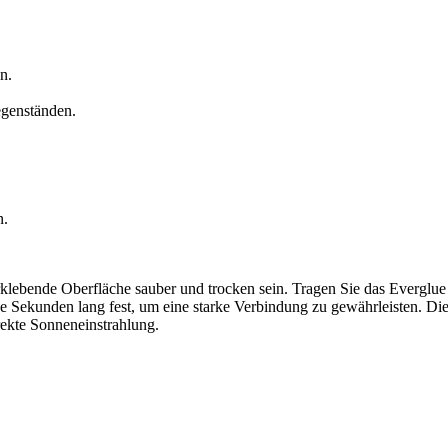
n.
egenständen.
n.
rklebende Oberfläche sauber und trocken sein. Tragen Sie das Everglu
ge Sekunden lang fest, um eine starke Verbindung zu gewährleisten. Di
rekte Sonneneinstrahlung.