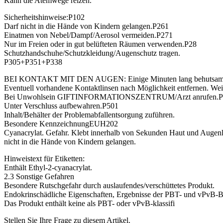
Kann die Atemwege reizen.
Sicherheitshinweise:P102
Darf nicht in die Hände von Kindern gelangen.P261
Einatmen von Nebel/Dampf/Aerosol vermeiden.P271
Nur im Freien oder in gut belüfteten Räumen verwenden.P28
Schutzhandschuhe/Schutzkleidung/Augenschutz tragen.
P305+P351+P338
BEI KONTAKT MIT DEN AUGEN: Einige Minuten lang behutsam m
Eventuell vorhandene Kontaktlinsen nach Möglichkeit entfernen. Wei
Bei Unwohlsein GIFTINFORMATIONSZENTRUM/Arzt anrufen.P
Unter Verschluss aufbewahren.P501
Inhalt/Behälter der Problemabfallentsorgung zuführen.
Besondere KennzeichnungEUH202
Cyanacrylat. Gefahr. Klebt innerhalb von Sekunden Haut und Augen
nicht in die Hände von Kindern gelangen.
Hinweistext für Etiketten:
Enthält Ethyl-2-cyanacrylat.
2.3 Sonstige Gefahren
Besondere Rutschgefahr durch auslaufendes/verschüttetes Produkt.
Endokrinschädliche Eigenschaften, Ergebnisse der PBT- und vPvB-B
Das Produkt enthält keine als PBT- oder vPvB-klassifi
Stellen Sie Ihre Frage zu diesem Artikel.