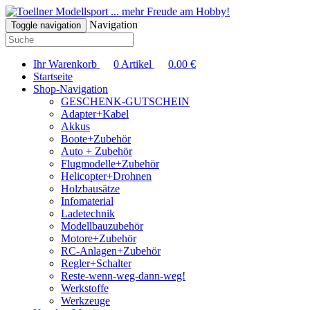
... mehr Freude am Hobby!
Navigation
Toggle navigation
Ihr Warenkorb
0
Artikel
0.00
€
Startseite
Shop-Navigation
GESCHENK-GUTSCHEIN
Adapter+Kabel
Akkus
Boote+Zubehör
Auto + Zubehör
Flugmodelle+Zubehör
Helicopter+Drohnen
Holzbausätze
Infomaterial
Ladetechnik
Modellbauzubehör
Motore+Zubehör
RC-Anlagen+Zubehör
Regler+Schalter
Reste-wenn-weg-dann-weg!
Werkstoffe
Werkzeuge