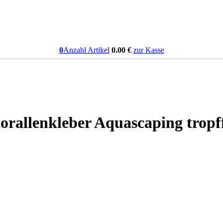
0
Anzahl Artikel
0.00
€
zur Kasse
rallenkleber Aquascaping tropff