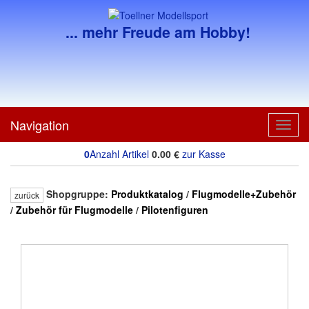
... mehr Freude am Hobby!
Navigation
Toggl
navig
0
Anzahl Artikel
0.00
€
zur Kasse
Shopgruppe:
Produktkatalog
/
Flugmodelle+Zubehör
zurück
/
Zubehör für Flugmodelle
/
Pilotenfiguren