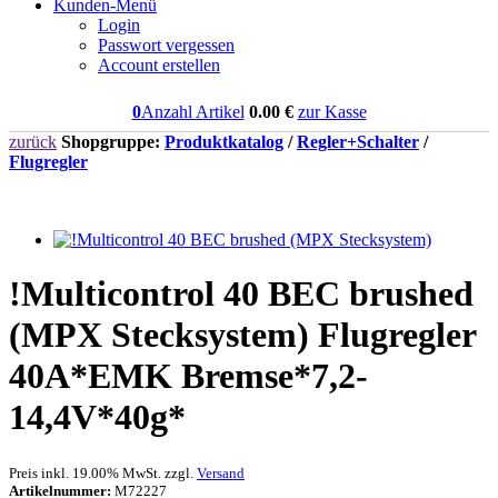
Kunden-Menü
Login
Passwort vergessen
Account erstellen
0
Anzahl Artikel
0.00
€
zur Kasse
zurück
Shopgruppe:
Produktkatalog
/
Regler+Schalter
/
Flugregler
!Multicontrol 40 BEC brushed
(MPX Stecksystem) Flugregler
40A*EMK Bremse*7,2-
14,4V*40g*
Preis inkl. 19.00% MwSt. zzgl.
Versand
Artikelnummer:
M72227