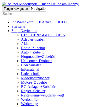
... mehr Freude am Hobby!
Navigation
Toggle navigation
Ihr Warenkorb
0
Artikel
0.00
€
Startseite
Shop-Navigation
GESCHENK-GUTSCHEIN
Adapter+Kabel
Akkus
Boote+Zubehör
Auto + Zubehör
Flugmodelle+Zubehör
Helicopter+Drohnen
Holzbausätze
Infomaterial
Ladetechnik
Modellbauzubehör
Motore+Zubehör
RC-Anlagen+Zubehör
Regler+Schalter
Reste-wenn-weg-dann-weg!
Werkstoffe
Werkzeuge