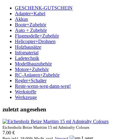
GESCHENK-GUTSCHEIN
Adapter+Kabel
Akkus
Boote+Zubehör
Auto + Zubehör
Flugmodelle+Zubehör
Helicopter+Drohnen
Holzbausätze
Infomaterial
Ladetechnik
Modellbauzubehör
Motore+Zubehör
RC-Anlagen+Zubehör
Regler+Schalter
Reste-wenn-weg-dann-weg!
Werkstoffe
Werkzeuge
zuletzt angesehen
Eichenholz Beize Maritim 15 ml Admiralty Colours
7.00 €
Preis inkl. 19.00% MwSt. zzgl.
Versand