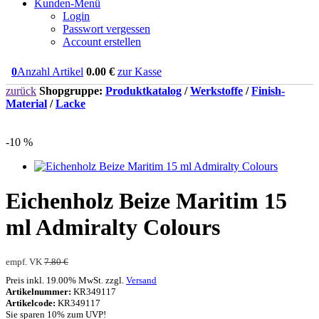
Kunden-Menü
Login
Passwort vergessen
Account erstellen
0
Anzahl Artikel
0.00
€
zur Kasse
zurück
Shopgruppe:
Produktkatalog
/
Werkstoffe
/
Finish-
Material
/
Lacke
-10 %
Eichenholz Beize Maritim 15
ml Admiralty Colours
empf. VK
7.80 €
Preis inkl. 19.00% MwSt. zzgl.
Versand
Artikelnummer:
KR349117
Artikelcode:
KR349117
Sie sparen 10% zum UVP!