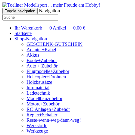
... mehr Freude am Hobby!
Navigation
Toggle navigation
Ihr Warenkorb
0
Artikel
0.00
€
Startseite
Shop-Navigation
GESCHENK-GUTSCHEIN
Adapter+Kabel
Akkus
Boote+Zubehör
Auto + Zubehör
Flugmodelle+Zubehör
Helicopter+Drohnen
Holzbausätze
Infomaterial
Ladetechnik
Modellbauzubehör
Motore+Zubehör
RC-Anlagen+Zubehör
Regler+Schalter
Reste-wenn-weg-dann-weg!
Werkstoffe
Werkzeuge