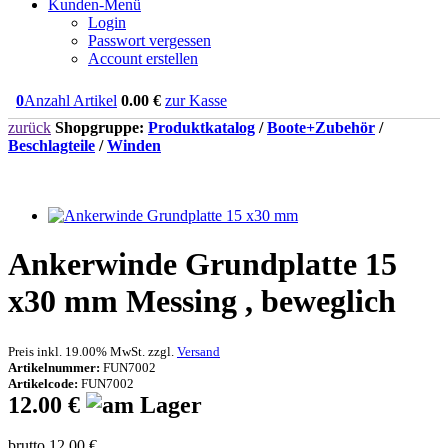
Kunden-Menü
Login
Passwort vergessen
Account erstellen
0
Anzahl Artikel
0.00
€
zur Kasse
zurück
Shopgruppe:
Produktkatalog
/
Boote+Zubehör
/
Beschlagteile
/
Winden
Ankerwinde Grundplatte 15
x30 mm Messing , beweglich
Preis inkl. 19.00% MwSt. zzgl.
Versand
Artikelnummer:
FUN7002
Artikelcode:
FUN7002
12.00 €
brutto 12.00 €