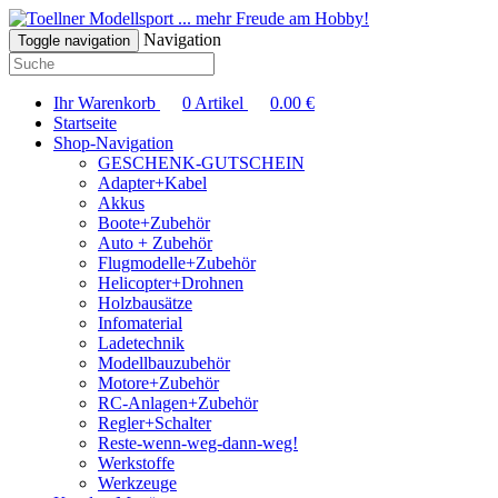
... mehr Freude am Hobby!
Navigation
Toggle navigation
Ihr Warenkorb
0
Artikel
0.00
€
Startseite
Shop-Navigation
GESCHENK-GUTSCHEIN
Adapter+Kabel
Akkus
Boote+Zubehör
Auto + Zubehör
Flugmodelle+Zubehör
Helicopter+Drohnen
Holzbausätze
Infomaterial
Ladetechnik
Modellbauzubehör
Motore+Zubehör
RC-Anlagen+Zubehör
Regler+Schalter
Reste-wenn-weg-dann-weg!
Werkstoffe
Werkzeuge