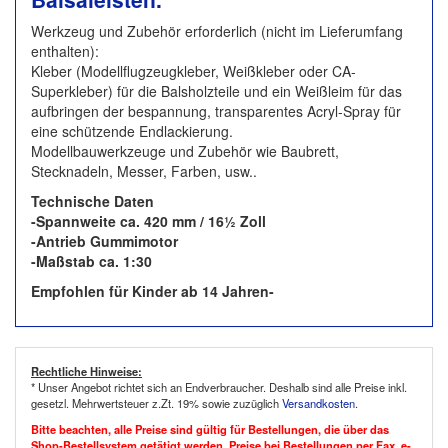
Werkzeug und Zubehör erforderlich (nicht im Lieferumfang
enthalten):
Kleber (Modellflugzeugkleber, Weißkleber oder CA-
Superkleber) für die Balsholzteile und ein Weißleim für das
aufbringen der bespannung, transparentes Acryl-Spray für
eine schützende Endlackierung.
Modellbauwerkzeuge und Zubehör wie Baubrett,
Stecknadeln, Messer, Farben, usw..
Technische Daten
-Spannweite ca. 420 mm / 16½ Zoll
-Antrieb Gummimotor
-Maßstab ca. 1:30
Empfohlen für Kinder ab 14 Jahren-
Rechtliche Hinweise:
* Unser Angebot richtet sich an Endverbraucher. Deshalb sind alle Preise inkl.
gesetzl. Mehrwertsteuer z.Zt. 19% sowie zuzüglich
Versandkosten
.
Bitte beachten, alle Preise sind gültig für Bestellungen, die über das
Shop-Bestellsystem getätigt werden. Preise bei Bestellungen per Fax, e-