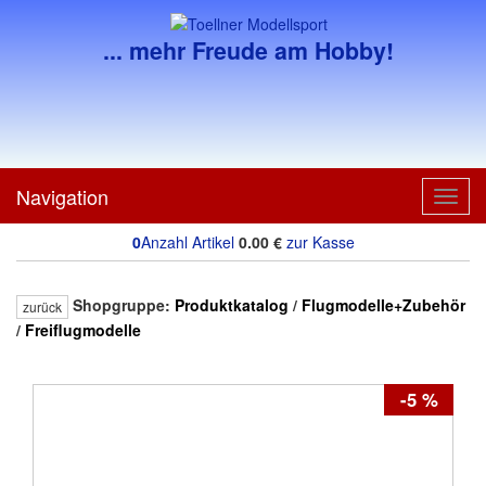
... mehr Freude am Hobby!
Navigation
Toggl
navig
0
Anzahl Artikel
0.00
€
zur Kasse
Shopgruppe:
Produktkatalog
/
Flugmodelle+Zubehör
zurück
/
Freiflugmodelle
-5 %