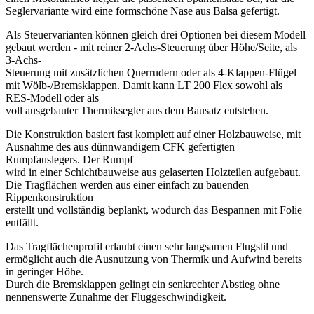
Seglervariante wird eine formschöne Nase aus Balsa gefertigt.
Als Steuervarianten können gleich drei Optionen bei diesem Modell
gebaut werden - mit reiner 2-Achs-Steuerung über Höhe/Seite, als
3-Achs-
Steuerung mit zusätzlichen Querrudern oder als 4-Klappen-Flügel
mit Wölb-/Bremsklappen. Damit kann LT 200 Flex sowohl als
RES-Modell oder als
voll ausgebauter Thermiksegler aus dem Bausatz entstehen.
Die Konstruktion basiert fast komplett auf einer Holzbauweise, mit
Ausnahme des aus dünnwandigem CFK gefertigten
Rumpfauslegers. Der Rumpf
wird in einer Schichtbauweise aus gelaserten Holzteilen aufgebaut.
Die Tragflächen werden aus einer einfach zu bauenden
Rippenkonstruktion
erstellt und vollständig beplankt, wodurch das Bespannen mit Folie
entfällt.
Das Tragflächenprofil erlaubt einen sehr langsamen Flugstil und
ermöglicht auch die Ausnutzung von Thermik und Aufwind bereits
in geringer Höhe.
Durch die Bremsklappen gelingt ein senkrechter Abstieg ohne
nennenswerte Zunahme der Fluggeschwindigkeit.