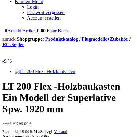
Kunden-Menü
Login
Passwort vergessen
Account erstellen
0
Anzahl Artikel
0.00
€
zur Kasse
zurück
Shopgruppe:
Produktkatalog
/
Flugmodelle+Zubehör
/
RC-Segler
-9 %
LT 200 Flex -Holzbaukasten
Ein Modell der Superlative
Spw. 1920 mm
empf. VK
99.00 €
Preis inkl. 19.00% MwSt. zzgl.
Versand
Artikelnummer:
A132800a