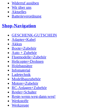
Widerruf ausüben
Wir über uns
Aktuelles
Batterieverordnung
Shop-Navigation
GESCHENK-GUTSCHEIN
Adapter+Kabel
Akkus
Boote+Zubehör
Auto + Zubehör
Flugmodelle+Zubehör
Helicopter+Drohnen
Holzbausätze
Infomaterial
Ladetechnik
Modellbauzubehör
Motore+Zubehör
RC-Anlagen+Zubehör
Regler+Schalter
Reste-wenn-weg-dann-weg!
Werkstoffe
Werkzeuge