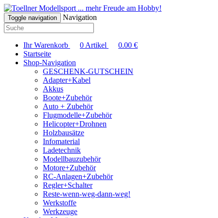
... mehr Freude am Hobby!
Navigation
Toggle navigation
Ihr Warenkorb
0
Artikel
0.00
€
Startseite
Shop-Navigation
GESCHENK-GUTSCHEIN
Adapter+Kabel
Akkus
Boote+Zubehör
Auto + Zubehör
Flugmodelle+Zubehör
Helicopter+Drohnen
Holzbausätze
Infomaterial
Ladetechnik
Modellbauzubehör
Motore+Zubehör
RC-Anlagen+Zubehör
Regler+Schalter
Reste-wenn-weg-dann-weg!
Werkstoffe
Werkzeuge