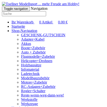
... mehr Freude am Hobby!
Navigation
Toggle navigation
Ihr Warenkorb
0
Artikel
0.00
€
Startseite
Shop-Navigation
GESCHENK-GUTSCHEIN
Adapter+Kabel
Akkus
Boote+Zubehör
Auto + Zubehör
Flugmodelle+Zubehör
Helicopter+Drohnen
Holzbausätze
Infomaterial
Ladetechnik
Modellbauzubehör
Motore+Zubehör
RC-Anlagen+Zubehör
Regler+Schalter
Reste-wenn-weg-dann-weg!
Werkstoffe
Werkzeuge