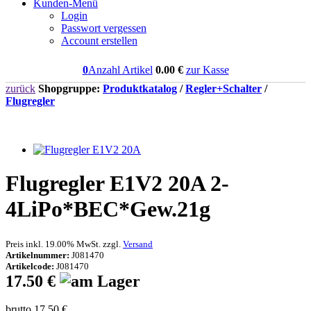
Kunden-Menü
Login
Passwort vergessen
Account erstellen
0
Anzahl Artikel
0.00
€
zur Kasse
zurück
Shopgruppe:
Produktkatalog
/
Regler+Schalter
/
Flugregler
Flugregler E1V2 20A 2-
4LiPo*BEC*Gew.21g
Preis inkl. 19.00% MwSt. zzgl.
Versand
Artikelnummer:
J081470
Artikelcode:
J081470
17.50 €
brutto 17.50 €