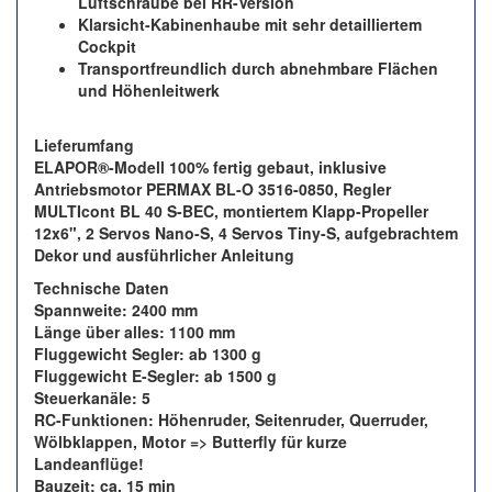
Luftschraube bei RR-Version
Klarsicht-Kabinenhaube mit sehr detailliertem
Cockpit
Transportfreundlich durch abnehmbare Flächen
und Höhenleitwerk
Lieferumfang
ELAPOR®-Modell 100% fertig gebaut, inklusive
Antriebsmotor PERMAX BL-O 3516-0850, Regler
MULTIcont BL 40 S-BEC, montiertem Klapp-Propeller
12x6", 2 Servos Nano-S, 4 Servos Tiny-S, aufgebrachtem
Dekor und ausführlicher Anleitung
Technische Daten
Spannweite: 2400 mm
Länge über alles: 1100 mm
Fluggewicht Segler: ab 1300 g
Fluggewicht E-Segler: ab 1500 g
Steuerkanäle: 5
RC-Funktionen: Höhenruder, Seitenruder, Querruder,
Wölbklappen, Motor => Butterfly für kurze
Landeanflüge!
Bauzeit: ca. 15 min