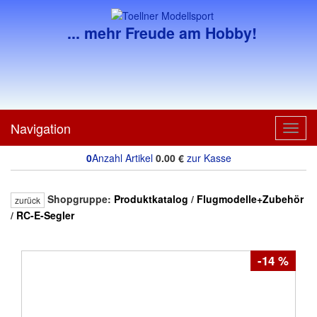
... mehr Freude am Hobby!
Navigation
Toggl
navig
0
Anzahl Artikel
0.00
€
zur Kasse
Shopgruppe:
Produktkatalog
/
Flugmodelle+Zubehör
zurück
/
RC-E-Segler
-14 %