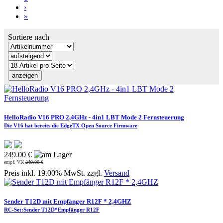
›
»
Sortiere nach
HelloRadio V16 PRO 2,4GHz - 4in1 LBT Mode 2 Fernsteuerung
Die V16 hat bereits die EdgeTX Open Source Firmware
249.00 €
empf. VK
249.00 €
Preis inkl. 19.00% MwSt. zzgl.
Versand
Sender T12D mit Empfänger R12F * 2,4GHZ
RC-Set:Sender T12D*Empfänger R12F