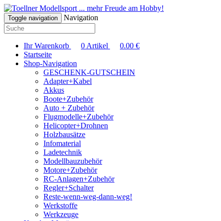
... mehr Freude am Hobby!
Navigation
Toggle navigation
Ihr Warenkorb
0
Artikel
0.00
€
Startseite
Shop-Navigation
GESCHENK-GUTSCHEIN
Adapter+Kabel
Akkus
Boote+Zubehör
Auto + Zubehör
Flugmodelle+Zubehör
Helicopter+Drohnen
Holzbausätze
Infomaterial
Ladetechnik
Modellbauzubehör
Motore+Zubehör
RC-Anlagen+Zubehör
Regler+Schalter
Reste-wenn-weg-dann-weg!
Werkstoffe
Werkzeuge