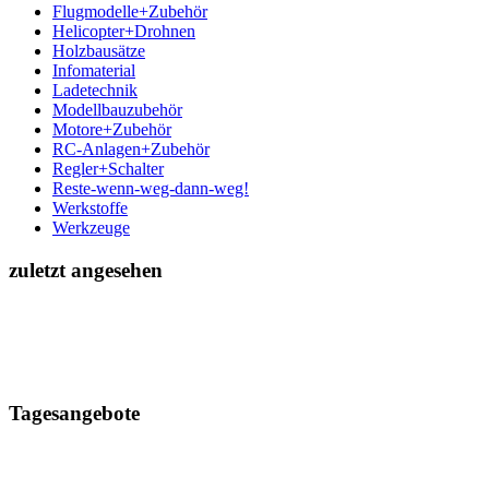
Flugmodelle+Zubehör
Helicopter+Drohnen
Holzbausätze
Infomaterial
Ladetechnik
Modellbauzubehör
Motore+Zubehör
RC-Anlagen+Zubehör
Regler+Schalter
Reste-wenn-weg-dann-weg!
Werkstoffe
Werkzeuge
zuletzt angesehen
Tagesangebote