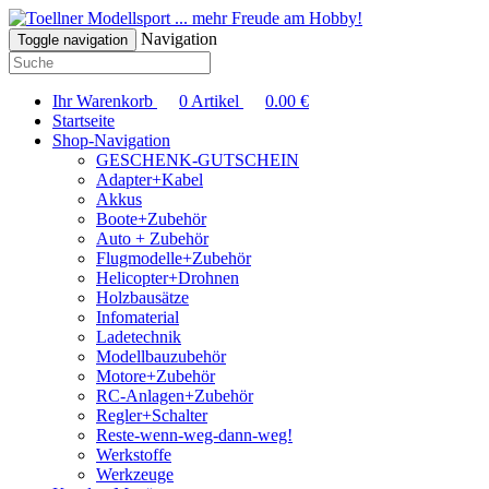
... mehr Freude am Hobby!
Navigation
Toggle navigation
Ihr Warenkorb
0
Artikel
0.00
€
Startseite
Shop-Navigation
GESCHENK-GUTSCHEIN
Adapter+Kabel
Akkus
Boote+Zubehör
Auto + Zubehör
Flugmodelle+Zubehör
Helicopter+Drohnen
Holzbausätze
Infomaterial
Ladetechnik
Modellbauzubehör
Motore+Zubehör
RC-Anlagen+Zubehör
Regler+Schalter
Reste-wenn-weg-dann-weg!
Werkstoffe
Werkzeuge